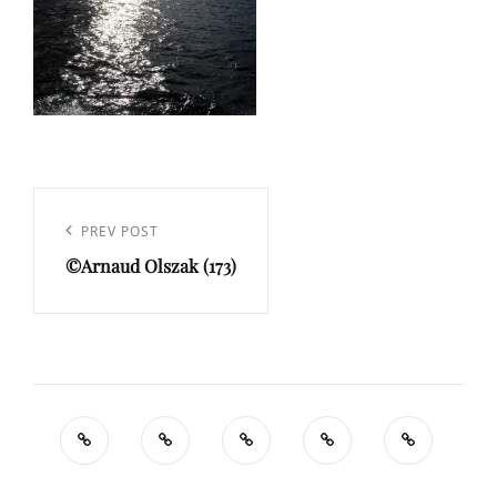
Navigation
de
Previous
PREV POST
l’article
©Arnaud Olszak (173)
Post