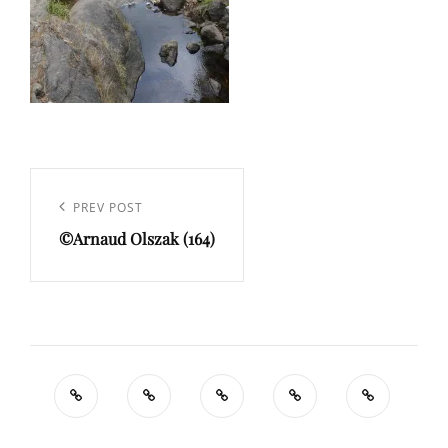
Navigation
de
Previous
PREV POST
l’article
©Arnaud Olszak (164)
Post