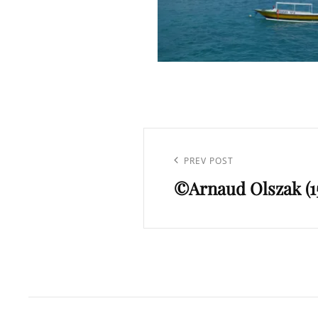
Navigation
de
Previous
PREV POST
l’article
©Arnaud Olszak (1
Post