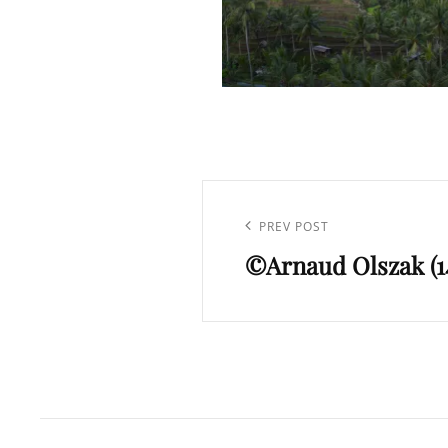
Navigation
de
Previous
PREV POST
l’article
©Arnaud Olszak (1
Post