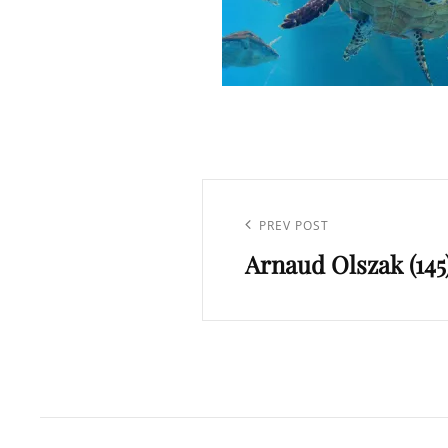
Navigation
de
Previous
PREV POST
l’article
Arnaud Olszak (145
Post