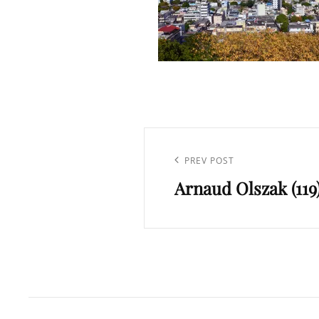
Navigation
de
Previous
PREV POST
l’article
Arnaud Olszak (119
Post