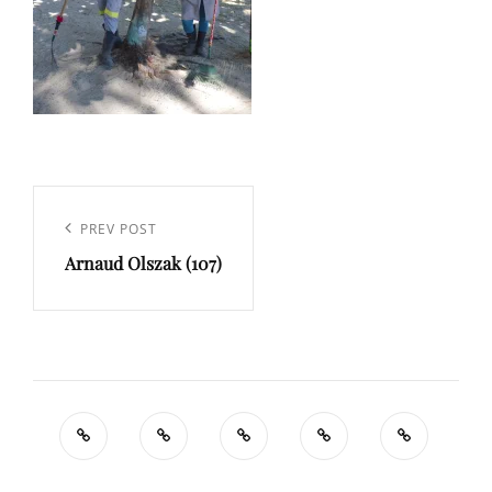
Navigation
de
Previous
PREV POST
l’article
Arnaud Olszak (107)
Post