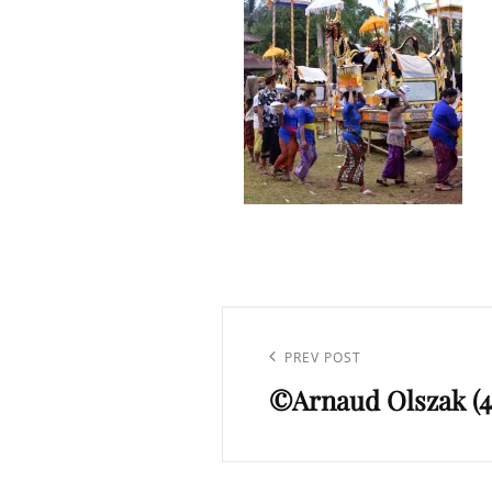
Navigation
de
Previous
PREV POST
l’article
©Arnaud Olszak (4
Post