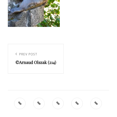
Navigation
de
Previous
PREV POST
l’article
©Arnaud Olszak (214)
Post